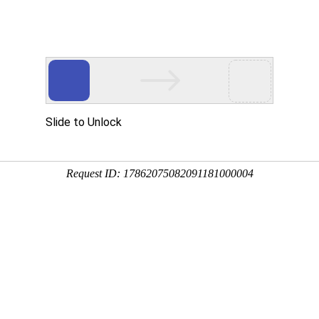
研究团队
研究平台
科研成果
合作
oni Kujansuu教授一行莅临关中平原国
、芬兰赫尔辛基大学
Markku Kulmala
教授团队代表
Joni Kujansu